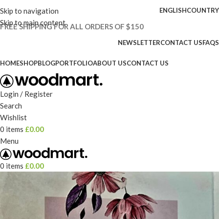
Skip to navigation
ENGLISH
COUNTRY
Skip to main content
FREE SHIPPING FOR ALL ORDERS OF $150
NEWSLETTER
CONTACT US
FAQS
HOME
SHOP
BLOG
PORTFOLIO
ABOUT US
CONTACT US
Login / Register
Search
Wishlist
0
items
£
0.00
Menu
0
items
£
0.00