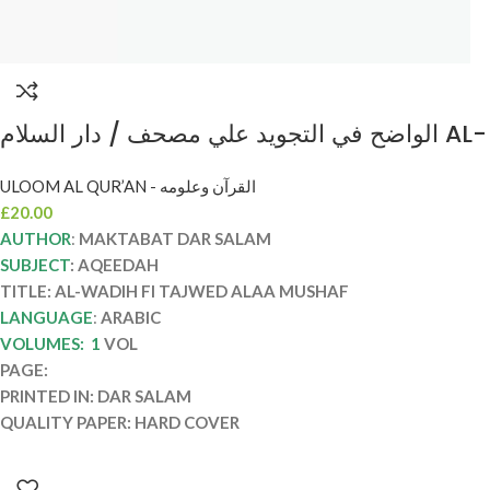
الواضح في التجويد علي مصحف / دار السلام AL-
WADIH FI TAJWED ALAA MUSHAF QUR’AN
ULOOM AL QUR’AN - القرآن وعلومه
£
20.00
AUTHOR
:
MAKTABAT DAR SALAM
SUBJECT
: AQEEDAH
TITLE: AL-WADIH FI TAJWED ALAA MUSHAF
LANGUAGE
:
ARABIC
VOLUMES: 1
VOL
PAGE:
PRINTED IN: DAR SALAM
QUALITY PAPER: HARD COVER