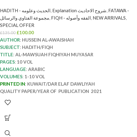
.10مجلدات. دار إلاف AL-MAWSUAH
HADITH - الحديث وعلومه
,
Explanation شروح الاحاديث
,
FATAWA -
FIQHIYAH MUYASAR
مجموعة الفتاوي والرسائل
,
FIQH - الفقه وأصوله
,
NEW ARRIVALS
,
SPECIAL OFFER
£
100.00
£
135.00
AUTHOR
:
HUSSEIN AL-AWAISHAH
SUBJECT
:
HADITH/FIQH
TITLE
:
AL-MAWSUAH FIQHIYAH MUYASAR
PAGES
:
10 VOL
LANGUAGE
:
ARABIC
VOLUMES
:
1-10 VOL
PRINTED IN
:
KUWAIT/DAR ELAF DAWLIYAH
QUALITY PAPER/YEAR OF PUBLICATION 2021