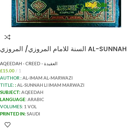
السنة للامام المروزي/ المروزي AL-SUNNAH
IMAM MARWAZI
AQEEDAH - CREED - العقيدة
£
15.00
1
AUTHOR :
AL-IMAM AL-MARWAZI
TITLE:
:
AL-SUNNAH LI IMAM MARWAZI
SUBJECT:
AQEEDAH
LANGUAGE
:
ARABIC
VOLUMES
:
1 VOL
PRINTED IN:
SAUDI