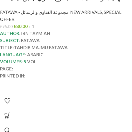
مجلدات TAHDIB MAJMU FATAWA 5 VOL
FATAWA - مجموعة الفتاوي والرسائل
,
NEW ARRIVALS
,
SPECIAL
OFFER
£
80.00
1
£
95.00
AUTHOR
:
IBN TAYMIAH
SUBJECT
: FATAWA
TITLE:TAHDIB MAJMU FATAWA
LANGUAGE
:
ARABIC
VOLUMES: 5
VOL
PAGE:
PRINTED IN: