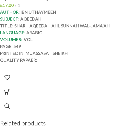
SUNNAH WAL-JAMA’AH
£
17.00
1
AUTHOR
:
IBN UTHAYMEEN
SUBJECT
: AQEEDAH
TITLE: SHARH AQEEDAH AHL SUNNAH WAL-JAMA'AH
LANGUAGE
:
ARABIC
VOLUMES:
VOL
PAGE: 549
PRINTED IN: MUASSASAT SHEIKH
QUALITY PAPAER:
Related products