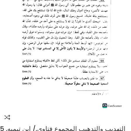
التهديب والتدهيب المجموع فتاوي./ ابن تيميه. 5