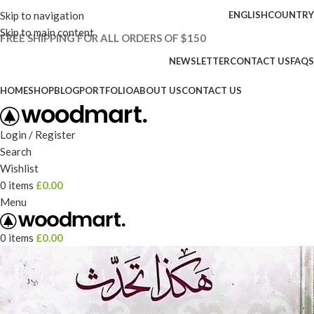
Skip to navigation
ENGLISH
COUNTRY
Skip to main content
FREE SHIPPING FOR ALL ORDERS OF $150
NEWSLETTER
CONTACT US
FAQS
HOME
SHOP
BLOG
PORTFOLIO
ABOUT US
CONTACT US
Login / Register
Search
Wishlist
0
items
£
0.00
Menu
0
items
£
0.00