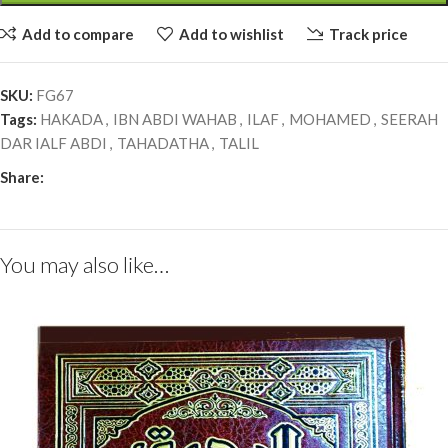
Add to compare
Add to wishlist
Track price
SKU:
FG67
Tags:
HAKADA
,
IBN ABDI WAHAB
,
ILAF
,
MOHAMED
,
SEERAH
DAR IALF ABDI
,
TAHADATHA
,
TALIL
Share:
You may also like…