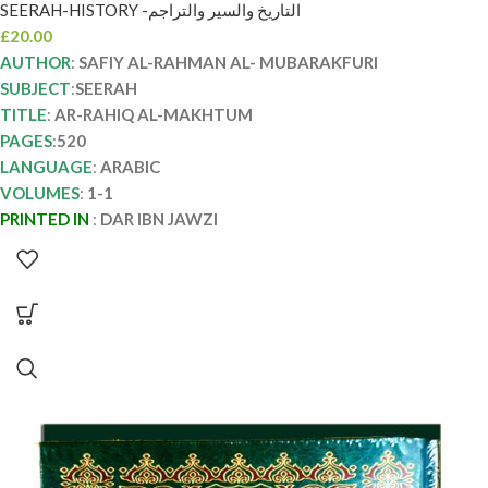
SEERAH-HISTORY -التاريخ والسير والتراجم
£
20.00
AUTHOR
:
SAFIY AL-RAHMAN AL- MUBARAKFURI
SUBJECT
:
SEERAH
TITLE
:
AR-RAHIQ AL-MAKHTUM
PAGES
:
520
LANGUAGE
:
ARABIC
VOLUMES
:
1-1
PRINTED IN
:
DAR IBN JAWZI