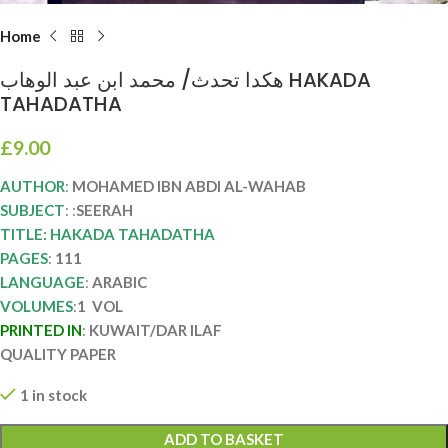
Home
هكدا تحدث/ محمد ابن عبد الوهاب HAKADA
TAHADATHA
£
9.00
AUTHOR
:
MOHAMED IBN ABDI AL-WAHAB
SUBJECT
:
:
SEERAH
TITLE: HAKADA TAHADATHA
PAGES
:
111
LANGUAGE
:
ARABIC
VOLUMES
:
1 VOL
PRINTED IN
:
KUWAIT/DAR ILAF
QUALITY PAPER
1 in stock
ADD TO BASKET