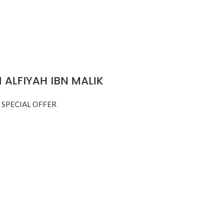
شرح الفية ابن مالك / ال SHARH ALFIYAH IBN MALIK
,
SPECIAL OFFER