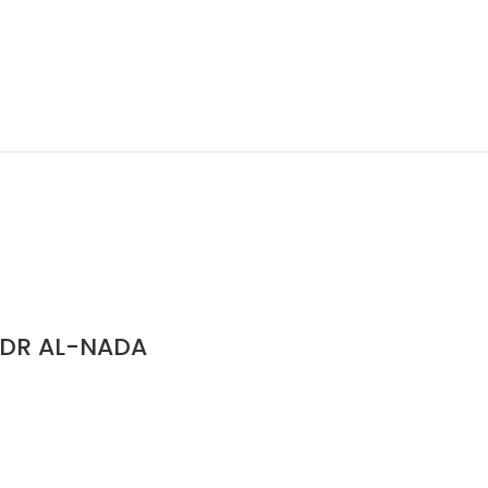
شرح قدر ا SHARH QADR AL-NADA