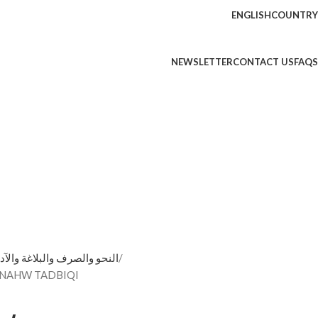
ENGLISH
COUNTRY
NEWSLETTER
CONTACT US
FAQS
BIC LANGUAGE - النحو والصرف والبلاغة والآدب
النحوي التطبيقي/ خالد عبد العزي NAHW TADBIQI