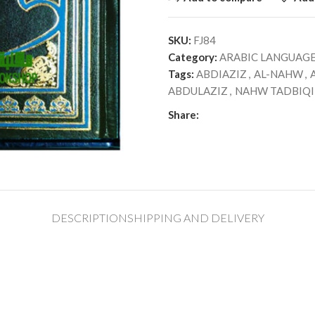
SKU:
FJ84
Category:
Tags:
ABDIAZIZ
,
AL-NAHW
,
ABDULAZIZ
,
NAHW TADBIQI
Share:
DESCRIPTION
SHIPPING AND DELIVERY