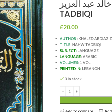
 خالد عبد العزيز
TADBIQI
£
20.00
AUTHOR
: KHALED ABDIAZI
TITLE
: NAHW TADBIQI
SUBJECT:
LANGUAGE
LANGUAGE
:
ARABIC
VOLUMES
:
1 VOL
PRINTED IN:
LEBANON
3 in stock
Add to compare
Add 