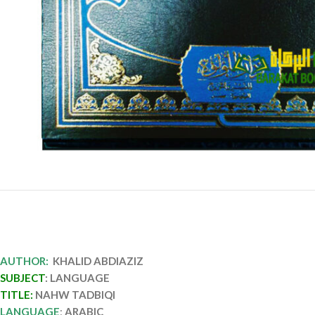
AUTHOR:
KHALID
ABDIAZIZ
SUBJEC
T
: LANGUAGE
TITLE:
NAHW TADBIQI
LANGUAGE
:
ARABIC