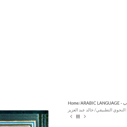
Home
ARA
ز