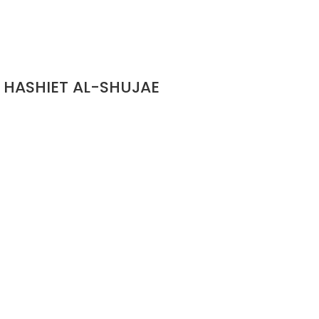
حاشية الشجاعي شرح قدر الندي/ احمد الشجاعي HASHIET AL-SHUJAE