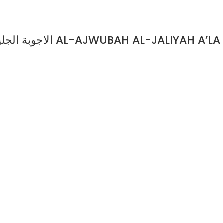
الاجوبة الجلية علي اسئلة الاجروميه/ اسماعيل محمد الانصاري AL-A