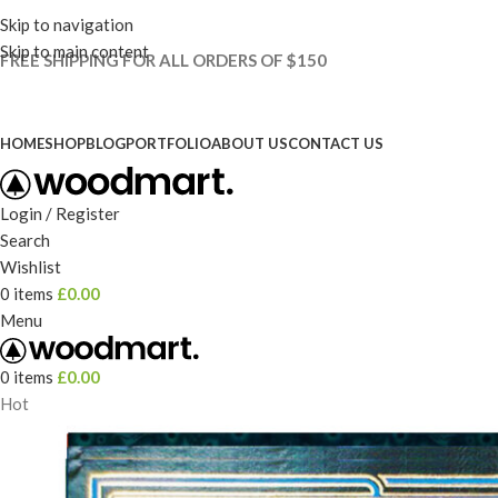
Skip to navigation
Skip to main content
FREE SHIPPING FOR ALL ORDERS OF $150
HOME
SHOP
BLOG
PORTFOLIO
ABOUT US
CONTACT US
Login / Register
Search
Wishlist
0
items
£
0.00
Menu
0
items
£
0.00
Hot