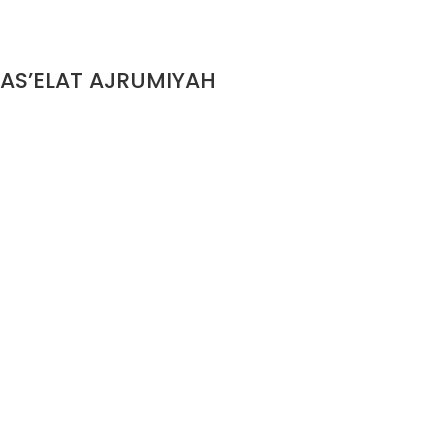
JWUBAH AL-JALIYAH A’LA AS’ELAT AJRUMIYAH