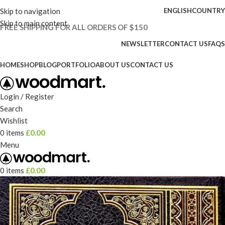
Skip to navigation
ENGLISH
COUNTRY
Skip to main content
FREE SHIPPING FOR ALL ORDERS OF $150
NEWSLETTER
CONTACT US
FAQS
HOME
SHOP
BLOG
PORTFOLIO
ABOUT US
CONTACT US
Login / Register
Search
Wishlist
0
items
£
0.00
Menu
0
items
£
0.00