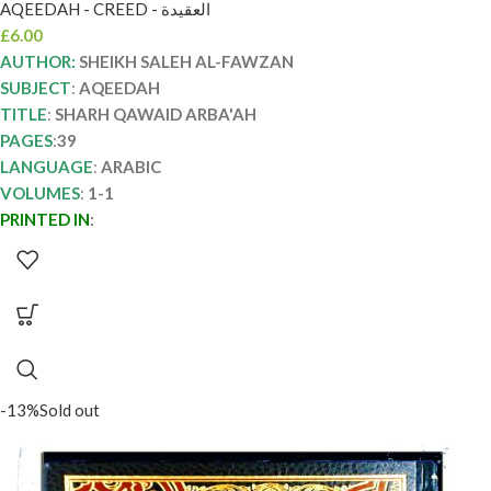
AQEEDAH - CREED - العقيدة
£
6.00
AUTHOR:
SHEIKH SALEH AL-FAWZAN
SUBJECT
:
AQEEDAH
TITLE
:
SHARH QAWAID ARBA'AH
PAGES
:
39
LANGUAGE
:
ARABIC
VOLUMES
:
1-1
PRINTED IN
:
-13%
Sold out