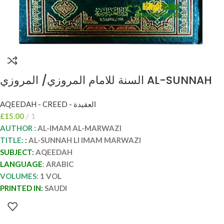
السنة للامام المروزي/ المروزي AL-SUNNAH
IMAM MARWAZI
AQEEDAH - CREED - العقيدة
£
15.00
1
AUTHOR :
AL-IMAM AL-MARWAZI
TITLE:
:
AL-SUNNAH LI IMAM MARWAZI
SUBJECT:
AQEEDAH
LANGUAGE
:
ARABIC
VOLUMES
:
1 VOL
PRINTED IN:
SAUDI