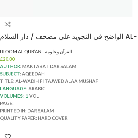
الواضح في التجويد علي مصحف / دار السلام AL-
WADIH FI TAJWED ALAA MUSHAF QUR’AN
ULOOM AL QUR’AN - القرآن وعلومه
£
20.00
AUTHOR
:
MAKTABAT DAR SALAM
SUBJECT
: AQEEDAH
TITLE: AL-WADIH FI TAJWED ALAA MUSHAF
LANGUAGE
:
ARABIC
VOLUMES: 1
VOL
PAGE:
PRINTED IN: DAR SALAM
QUALITY PAPER: HARD COVER