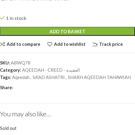
1 in stock
ADD TO BASKET
Add to compare
Add to wishlist
Track price
SKU:
ABWQ78
Category:
AQEEDAH - CREED - العقيدة
Tags:
Aqeedah
,
SA'AD ASHATRI
,
SHARH AQEEDAH TAHAWIAH
Share:
You may also like…
Sold out