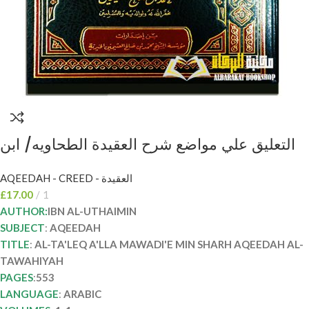
التعليق علي مواضع شرح العقيدة الطحاويه/ ابن
العثيمين AL-TA’LEQ A’LLA MAWADI’E
AQEEDAH - CREED - العقيدة
SHARH AQEEDAH AL-TAWAHIYAH
£
17.00
1
AUTHOR:
IBN AL-UTHAIMIN
SUBJECT
:
AQEEDAH
TITLE
:
AL-TA'LEQ A'LLA MAWADI'E MIN SHARH AQEEDAH AL-
TAWAHIYAH
PAGES
:
553
LANGUAGE
:
ARABIC