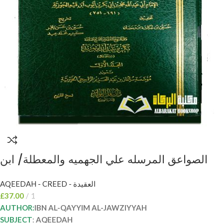
الصواعق المرسله علي الجهميه والمعطلة/ ابن
القيم الجوزية 2 مجلدان. دار عالم الفوائد AL-
AQEEDAH - CREED - العقيدة
SAWAIQ AL-MURSALAH
£
37.00
1
AUTHOR:
IBN AL-QAYYIM AL-JAWZIYYAH
SUBJECT
:
AQEEDAH