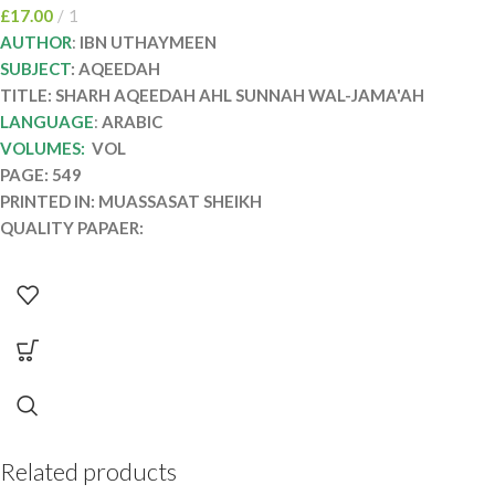
SUNNAH WAL-JAMA’AH
£
17.00
1
AUTHOR
:
IBN UTHAYMEEN
SUBJECT
: AQEEDAH
TITLE: SHARH AQEEDAH AHL SUNNAH WAL-JAMA'AH
LANGUAGE
:
ARABIC
VOLUMES:
VOL
PAGE: 549
PRINTED IN: MUASSASAT SHEIKH
QUALITY PAPAER:
Related products