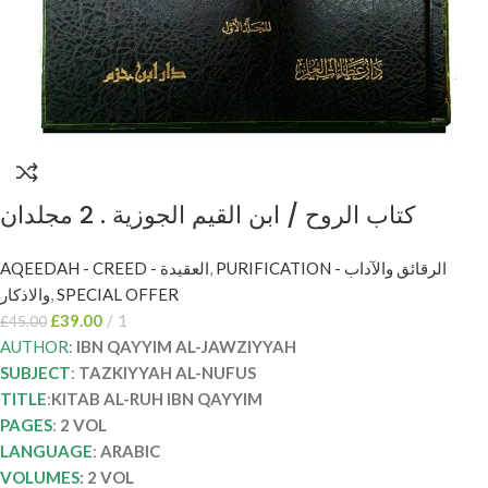
كتاب الروح / ابن القيم الجوزية . 2 مجلدان
KITAB AL-RUH LI IBN AL-QAYYIM
AQEEDAH - CREED - العقيدة
,
PURIFICATION - الرقائق والآداب
والاذكار
,
SPECIAL OFFER
£
39.00
1
£
45.00
AUTHOR
:
IBN QAYYIM AL-JAWZIYYAH
SUBJECT
:
TAZKIYYAH AL-NUFUS
TITLE
:
KITAB AL-RUH IBN QAYYIM
PAGES
:
2 VOL
LANGUAGE
:
ARABIC
VOLUMES
: 2 VOL