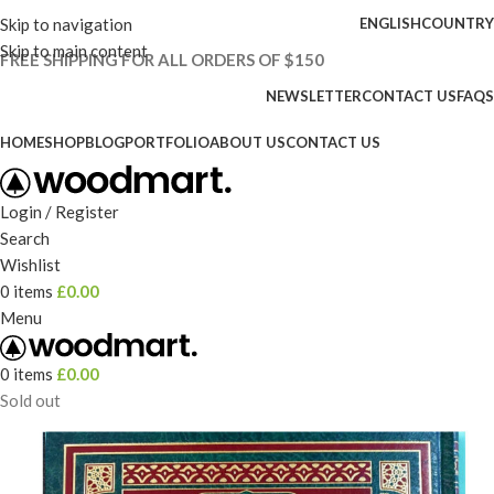
Skip to navigation
ENGLISH
COUNTRY
Skip to main content
FREE SHIPPING FOR ALL ORDERS OF $150
NEWSLETTER
CONTACT US
FAQS
HOME
SHOP
BLOG
PORTFOLIO
ABOUT US
CONTACT US
Login / Register
Search
Wishlist
0
items
£
0.00
Menu
0
items
£
0.00
Sold out