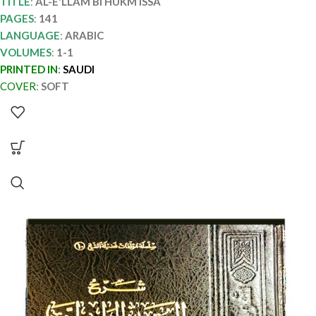
TITLE
:
AL-E'LLAM BI HUKM ISSA
PAGES
:
141
LANGUAGE
:
ARABIC
VOLUMES
:
1-1
PRINTED IN
:
SAUDI
COVER
:
SOFT