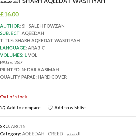
العاصمه SHARH AQEEDAT WASITIYAH
£
16.00
AUTHOR
:
SH SALEH FOWZAN
SUBJECT
: AQEEDAH
TITLE: SHARH AQEEDAT WASITIYAH
LANGUAGE
:
ARABIC
VOLUMES: 1
VOL
PAGE: 287
PRINTED IN: DAR A’ASIMAH
QUALITY PAPAE: HARD COVER
Out of stock
Add to compare
Add to wishlist
SKU:
ABC15
Category:
AQEEDAH - CREED - العقيدة