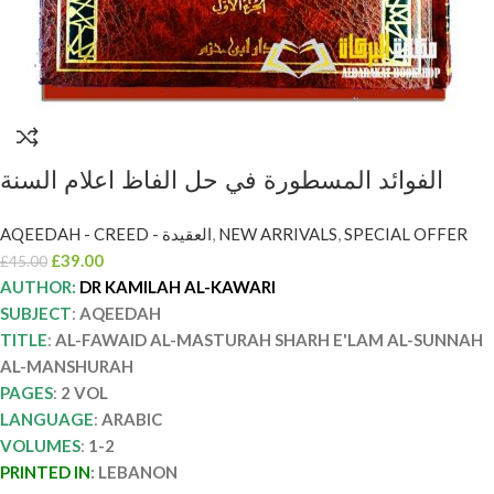
الفوائد المسطورة في حل الفاظ اعلام السنة
المنشورة/ كامله الكواري AL-FAWAID AL-
AQEEDAH - CREED - العقيدة
,
NEW ARRIVALS
,
SPECIAL OFFER
MASTURAH SHARH E’LAM AL-SUNNAH
£
39.00
£
45.00
AL-MANSHURAH
AUTHOR:
DR KAMILAH AL-KAWARI
SUBJECT
:
AQEEDAH
TITLE
:
AL-FAWAID AL-MASTURAH SHARH E'LAM AL-SUNNAH
AL-MANSHURAH
PAGES
:
2 VOL
LANGUAGE
:
ARABIC
VOLUMES
:
1-2
PRINTED IN
:
LEBANON