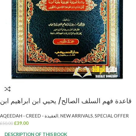
قاعدة فهم السلف الصالح/ يحيي ابن ابراهيم ابن
اسحاق. 2 مجلدات QAIDAH FAHM SALAF AL-
AQEEDAH - CREED - العقيدة
,
NEW ARRIVALS
,
SPECIAL OFFER
SALIH
£
39.00
£
50.00
DESCRIPTION OF THIS BOOK