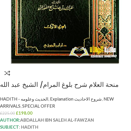
منحة العلام شرح بلوغ المرام/ الشيخ عبد الله
الفوزان . 11 مجلدات MINHAT AL-A’LAM
HADITH - الحديث وعلومه
,
Explanation شروح الاحاديث
,
NEW
SHARH BULUGH AL-MARAM
ARRIVALS
,
SPECIAL OFFER
£
198.00
£
225.00
AUTHOR:
ABDALLAH IBN SALEH AL-FAWZAN
SUBJECT
:
HADITH