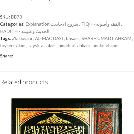
SKU:
BB78
Categories:
Explanation شروح الاحاديث
,
FIQH - الفقه وأصوله
,
HADITH - الحديث وعلومه
Tags:
a'la basam
,
AL-MAQDASI
,
basam
,
SHARH UMADT AHKAM
,
tayseer alam
,
taysir al-alam
,
umadt al-ahkam
,
umdat ahkam
Share:
Related products