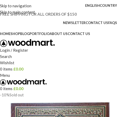
Skip to navigation
ENGLISH
COUNTRY
Skip to main content
FREE SHIPPING FOR ALL ORDERS OF $150
NEWSLETTER
CONTACT US
FAQS
HOME
SHOP
BLOG
PORTFOLIO
ABOUT US
CONTACT US
Login / Register
Search
Wishlist
0
items
£
0.00
Menu
0
items
£
0.00
-10%
Sold out