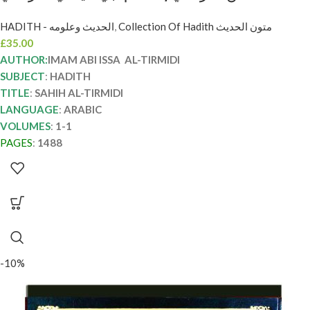
SUNAN TIRMIDI
HADITH - الحديث وعلومه
,
Collection Of Hadith متون الحديث
£
35.00
AUTHOR:
IMAM ABI ISSA AL-TIRMIDI
SUBJECT
:
HADITH
TITLE
:
SAHIH AL-TIRMIDI
LANGUAGE
:
ARABIC
VOLUMES
:
1-1
PAGES
:
1488
-10%