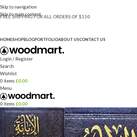
Skip to navigation
Skip to main content
FREE SHIPPING FOR ALL ORDERS OF $150
HOME
SHOP
BLOG
PORTFOLIO
ABOUT US
CONTACT US
Login / Register
Search
Wishlist
0
items
£
0.00
Menu
0
items
£
0.00