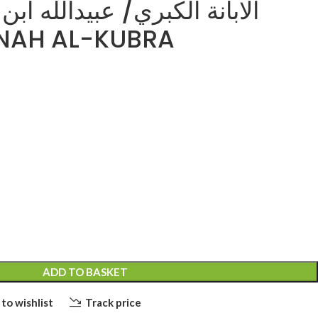
 IBANNAH AL-KUBRA
ADD TO BASKET
to wishlist
Track price