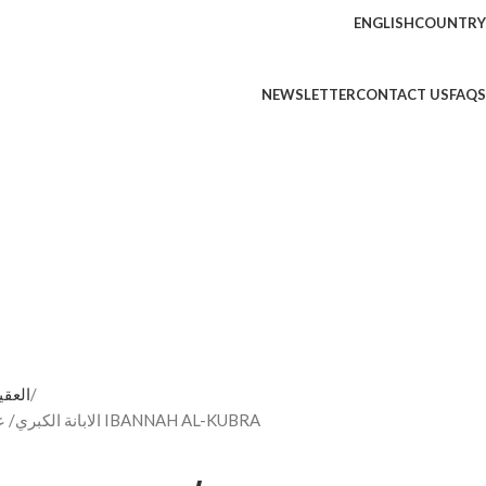
ENGLISH
COUNTRY
NEWSLETTER
CONTACT US
FAQS
 CREED - العقيدة
الابانة الكبري/ عبيدالله ابن بطةالعكبري. 3 مجلدات IBANNAH AL-KUBRA