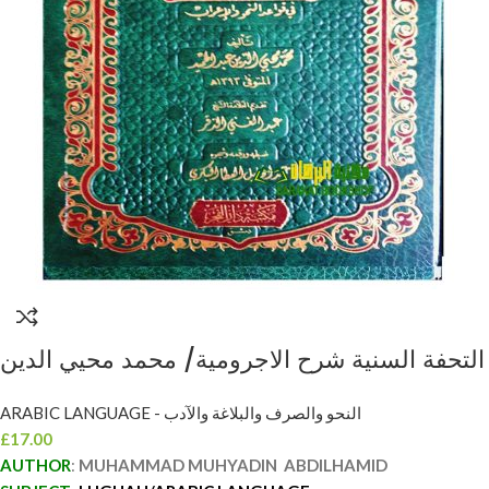
التحفة السنية شرح الاجرومية/ محمد محيي الدين
عبد الحميد AL-TUHFAT AL-SANNIYYAH
ARABIC LANGUAGE - النحو والصرف والبلاغة والآدب
SHARH AJRUMIYAH
£
17.00
AUTHOR
:
MUHAMMAD MUHYADIN ABDILHAMID