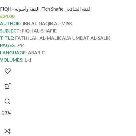
المصري FATH ILAH AL-MALIK AL’A UMDAT
FIQH - الفقه وأصوله
,
Fiqh Shafie الفقه الشافعي
AL-SALIK
£
24.00
AUTHOR
:
IBN AL-NAQIB AL-MISR
SUBJECT
:
FIQH AL-SHAFIE
TITLE:
FATH ILAH AL-MALIK AL'A UMDAT AL-SALIK
PAGES
:
744
LANGUAGE
:
ARABIC
VOLUMES
:
1-1
-23%