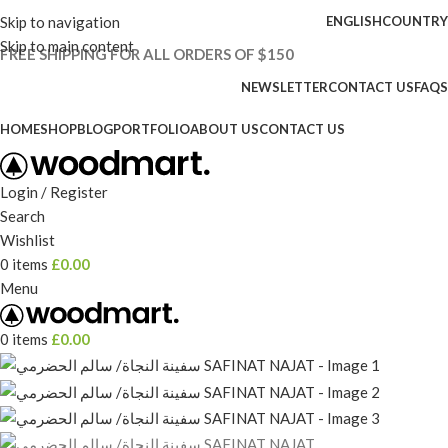
Skip to navigation
ENGLISH
COUNTRY
Skip to main content
FREE SHIPPING FOR ALL ORDERS OF $150
NEWSLETTER
CONTACT US
FAQS
HOME
SHOP
BLOG
PORTFOLIO
ABOUT US
CONTACT US
Login / Register
Search
Wishlist
0
items
£
0.00
Menu
0
items
£
0.00