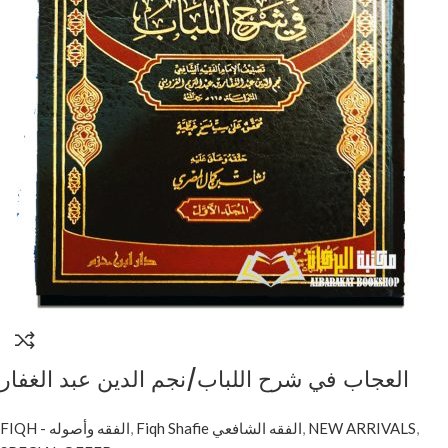
العجاب في شرح اللباب/نجم الدين عبد الغفار
القزويني . 6 مجلدات AL-EUJAB FI SHARH AL-
FIQH - الفقه وأصوله
,
Fiqh Shafie الفقه الشافعي
,
NEW ARRIVALS
,
LLUBAB