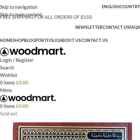
Skip to navigation
ENGLISH
COUNTRY
Skip to main content
FREE SHIPPING FOR ALL ORDERS OF $150
NEWSLETTER
CONTACT US
FAQS
HOME
SHOP
BLOG
PORTFOLIO
ABOUT US
CONTACT US
Login / Register
Search
Wishlist
0
items
£
0.00
Menu
0
items
£
0.00
Sold out