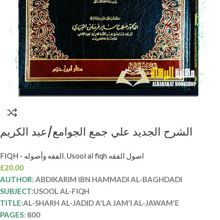
الشرح الجديد علي جمع الجوامع/عبد الكريم
حمادي البغدادي AL-SHARH AL-JADID A’LA
FIQH - الفقه وأصوله
,
Usool al fiqh اصول الفقه
JAM’I AL-JAWAM’E
£
20.00
AUTHOR
:
ABDIKARIM IBN HAMMADI AL-BAGHDADI
SUBJECT
:USOOL AL-FIQH
TITLE:
AL-SHARH AL-JADID A'LA JAM'I AL-JAWAM'E
PAGES
:
800